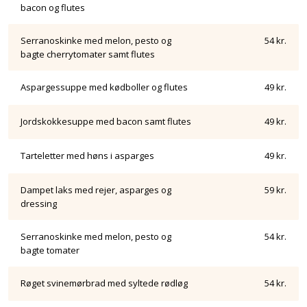
bacon og flutes
Serranoskinke med melon, pesto og
54 kr.
bagte cherrytomater samt flutes
Aspargessuppe med kødboller og flutes
49 kr.
Jordskokkesuppe med bacon samt flutes
49 kr.
Tarteletter med høns i asparges
49 kr.
Dampet laks med rejer, asparges og
59 kr.
dressing
Serranoskinke med melon, pesto og
54 kr.
bagte tomater
Røget svinemørbrad med syltede rødløg
54 kr.