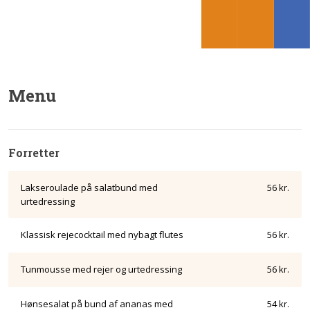
Menu​
Forretter​
Lakseroulade på salatbund med
​56 kr.
urtedressing​
Klassisk rejecocktail med nybagt flutes
​56 kr.
Tunmousse med rejer og urtedressing
​56 kr.
Hønsesalat på bund af ananas med
​54 kr.