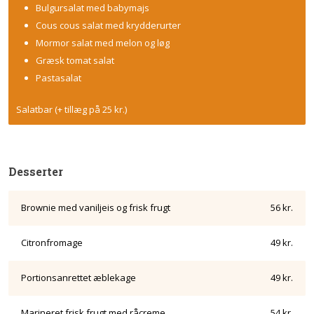
Bulgursalat med babymajs
Cous cous salat med krydderurter
Mormor salat med melon og løg
Græsk tomat salat
Pastasalat
Salatbar (+ tillæg på 25 kr.)
Desserter
Brownie med vaniljeis og frisk frugt
56 kr.
Citronfromage
49 kr.
Portionsanrettet æblekage
49 kr.
Marineret frisk frugt med råcreme
54 kr.