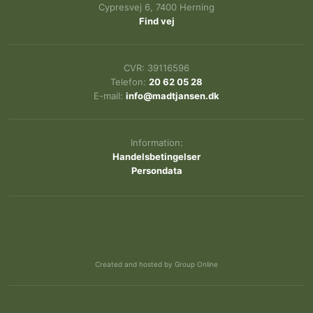
Cypresvej 6, 7400 Herning
Find vej
CVR: ​39116596
Telefon:
20 62 05 28​
E-mail:
info@madtjansen.dk
Information:
Handelsbetingelser
Persondata
Created and hosted by Group Online