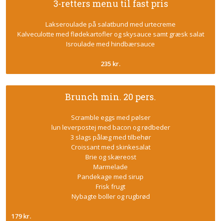
​3-retters menu til fast pris
Lakseroulade på salatbund med urtecreme
Kalveculotte med flødekartofler og skysauce samt græsk salat
Isroulade med hindbærsauce
235 kr.
​Brunch min. 20 pers.
Scramble eggs med pølser
lun leverpostej med bacon og rødbeder
3 slags pålæg med tilbehør
Croissant med skinkesalat
Brie og skæreost
Marmelade
Pandekage med sirup
Frisk frugt
Nybagte boller og rugbrød
179 kr.