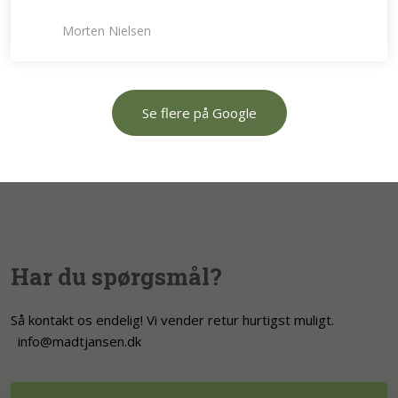
Morten Nielsen
Se flere på Google
Har du spørgsmål?
Så kontakt os endelig! Vi vender retur hurtigst muligt.
info@madtjansen.dk