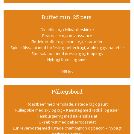
Buffet min. 25 pers.
Oksefilet og chilivaniljeskinke
Bearnaise og rødvinssauce
Flødekartofler og timianstegte kartofler
Spidskålssalat med forårsløg, peberfrugt, æble og granatæble
Stor salatbar med dressing og toppings
Nybagt flutes og smør
195 kr.
Pålægsbord
Roastbeef med remolade, ristede løg og surt
Rullepølse med sky og løg – Kamsteg med rødkål og asier
Hamburgerryg med italiensksalat
Oksebryst med peberrodssalat
Lun leverpostej med ristede champignon og bacon – Nybagt