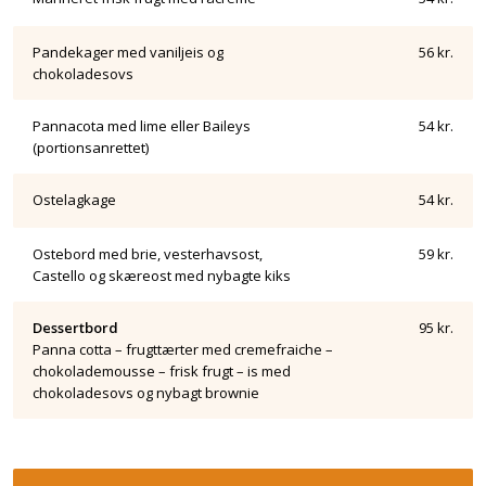
Pandekager med vaniljeis og
56 kr.
chokoladesovs
Pannacota med lime eller Baileys
54 kr.
(portionsanrettet)
Ostelagkage
54 kr.
Ostebord med brie, vesterhavsost,
59 kr.
Castello og skæreost med nybagte kiks
Dessertbord
95 kr.
Panna cotta – frugttærter med cremefraiche –
chokolademousse – frisk frugt – is med
chokoladesovs og nybagt brownie