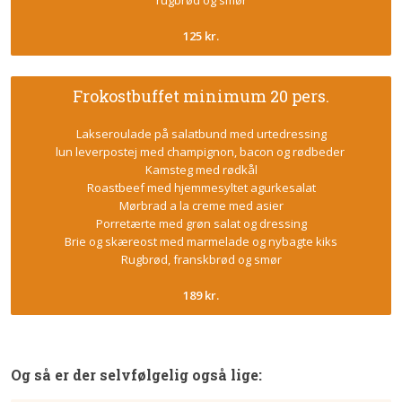
rugbrød og smør
125 kr.
Frokostbuffet minimum 20 pers.
Lakseroulade på salatbund med urtedressing
lun leverpostej med champignon, bacon og rødbeder
Kamsteg med rødkål
Roastbeef med hjemmesyltet agurkesalat
Mørbrad a la creme med asier
Porretærte med grøn salat og dressing
Brie og skæreost med marmelade og nybagte kiks
Rugbrød, franskbrød og smør​
189 kr.
Og så er der selvfølgelig også lige: