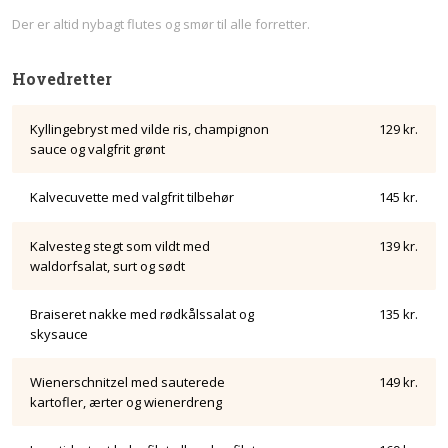
​Der er altid nybagt flutes og smør til alle forretter.
Hovedretter
Kyllingebryst med vilde ris, champignon
129 kr.
sauce og valgfrit grønt
Kalvecuvette med valgfrit tilbehør
145 kr.
Kalvesteg stegt som vildt med
139 kr.
waldorfsalat, surt og sødt
Braiseret nakke med rødkålssalat og
135 kr.
skysauce
Wienerschnitzel med sauterede
149 kr.
kartofler, ærter og wienerdreng