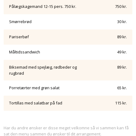
Pålægskagemand 12-15 pers. 750 kr.
750 kr.
Smørrebrød
30 kr.
Pariserbøf
89 kr.
Måltidssandwich
49 kr.
Biksemad med spejlæg, rødbeder og
89 kr.
rugbrød
Porretærter med grøn salat
65 kr.
Tortillas med salatbar på fad
115 kr.
​Har du andre ønsker er disse meget velkomne så vi sammen kan få
sat den menu sammen du ønsker til dit arrangement.