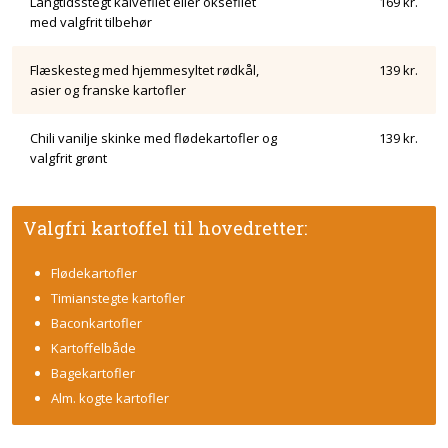
Langtidsstegt kalvefilet eller oksefilet
169 kr.
med valgfrit tilbehør
Flæskesteg med hjemmesyltet rødkål,
139 kr.
asier og franske kartofler
Chili vanilje skinke med flødekartofler og
139 kr.
valgfrit grønt
​Valgfri kartoffel til hovedretter:
Flødekartofler
Timianstegte kartofler
Baconkartofler
Kartoffelbåde
Bagekartofler
Alm. kogte kartofler